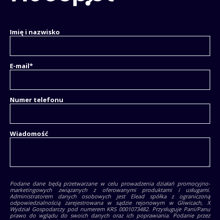
Imię i nazwisko
E-mail
*
Numer telefonu
Wiadomość
Podane dane będą przetwarzane w celu prowadzenia działań promocyjno-
marketingowych związanych z oferowanymi produktami i usługami.
Administratorem danych osobowych jest Elead spółka z ograniczoną
odpowiedzialnością zarejestrowana w sądzie rejonowym w Gliwicach, X
Wydział Gospodarczy pod numerem KRS 0001073482. Przysługuje Pani/Panu
prawo do wglądu do swoich danych oraz ich poprawiania. Podanie przez