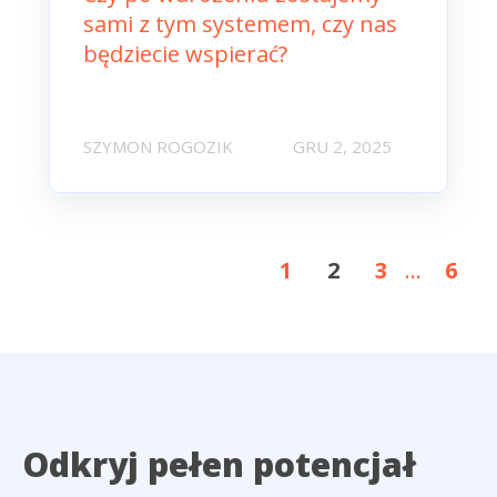
sami z tym systemem, czy nas
będziecie wspierać?
SZYMON ROGOZIK
GRU 2, 2025
1
2
3
...
6
Odkryj pełen potencjał